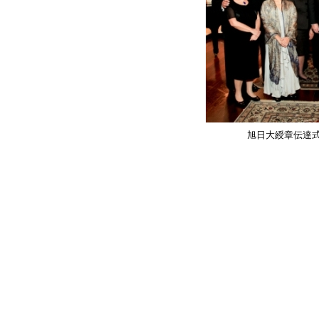
旭日大綬章伝達