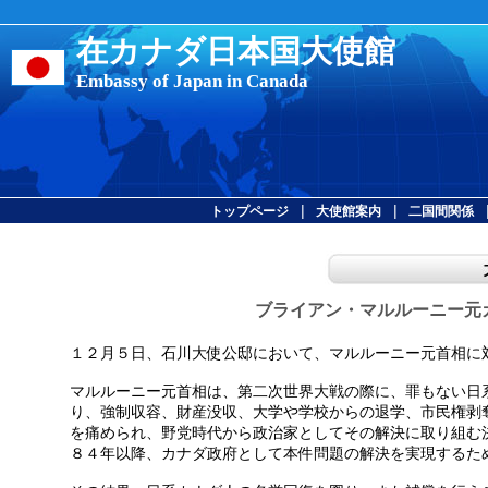
在カナダ日本国大使館
Embassy of Japan in Canada
|
|
トップページ
大使館案内
二国間関係
ブライアン・マルルーニー元
１２月５日、石川大使公邸において、マルルーニー元首相に
マルルーニー元首相は、第二次世界大戦の際に、罪もない日
り、強制収容、財産没収、大学や学校からの退学、市民権剥
を痛められ、野党時代から政治家としてその解決に取り組む
８４年以降、カナダ政府として本件問題の解決を実現するた