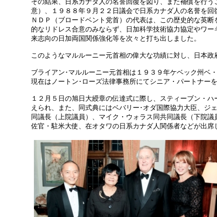
その結果、日系カナダ人の名誉回復を図り、また補償を行う
意）、１９８８年９月２２日議会で日系カナダ人の名誉を回
ＮＤＰ（ブロードベント党首）の代表は、この歴史的な英断
的なリドレス合意のみならず、日加科学技術協力協定やワー
来志向の日加両国関係強化等を次々と打ち出しました。
このようなマルルーニー元首相の偉大な功績に対し、日本政
ブライアン･マルルーニー元首相は１９３９年ケベック州ベ
現在はノートン･ローズ法律事務所にてシニア・パートナー
１２月５日の旭日大綬章の伝達式に際し、スティーブン・ハ
えられ、また、同式典にはベバリー･オダ国際協力大臣、ジ
同議長（上院議員）、マイク・ウォラス同共同議長（下院議
佐官・駐米大使、在オタワの日系カナダ人関係者などが出席