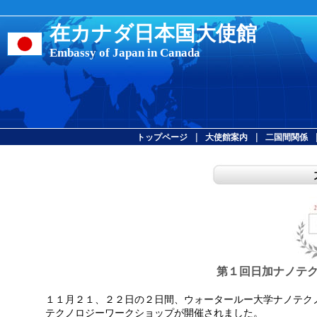
在カナダ日本国大使館
Embassy of Japan in Canada
|
|
トップページ
大使館案内
二国間関係
第１回日加ナノテ
１１月２１、２２日の２日間、ウォータールー大学ナノテク
テクノロジーワークショップが開催されました。