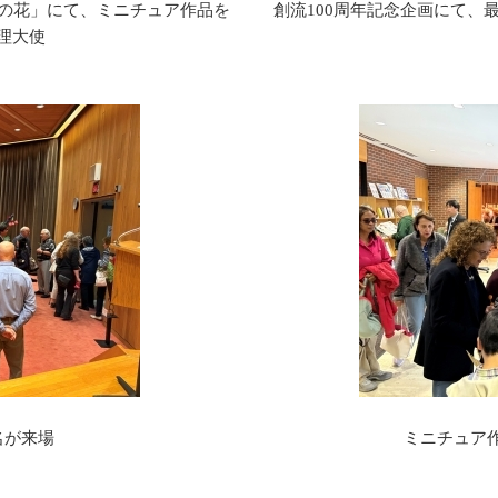
なの花」にて、ミニチュア作品を
創流100周年記念企画にて、
理大使
名が来場
ミニチュア