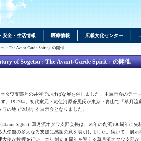
・安全・生活情報
医療情報
広報文化センター
 : The Avant-Garde Spirit」の開催
f Sogetsu : The Avant-Garde Spirit」の開催
いけばな展を催しました。本展示会のテーマ「Celebrating a Centur
います。1927年、初代家元・勅使河原蒼風氏が東京・青山で「草
タワの地で体現する展示会となりました。
ine Sigler）草月流オタワ支部会長は、来年の創流100周
使館の多大なる支援に感謝の意を表明しました。続いて、展示担当のナン
理大使が挨拶を行い、本年創立30周年を迎える草月流オタワ支部が