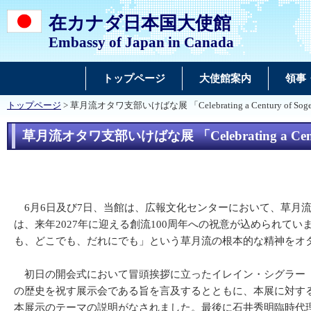
在カナダ日本国大使館
Embassy of Japan in Canada
トップページ
大使館案内
領事
トップページ
> 草月流オタワ支部いけばな展 「Celebrating a Century of Sogetsu
草月流オタワ支部いけばな展 「Celebrating a Century o
6月6日及び7日、当館は、広報文化センターにおいて、草月流オタワ支部との共催で
は、来年2027年に迎える創流100周年への祝意が込められて
も、どこでも、だれにでも」という草月流の根本的な精神をオ
初日の開会式において冒頭挨拶に立ったイレイン・シグラー（Ela
の歴史を祝す展示会である旨を言及するとともに、本展に対する大
本展示のテーマの説明がなされました。最後に石井秀明臨時代