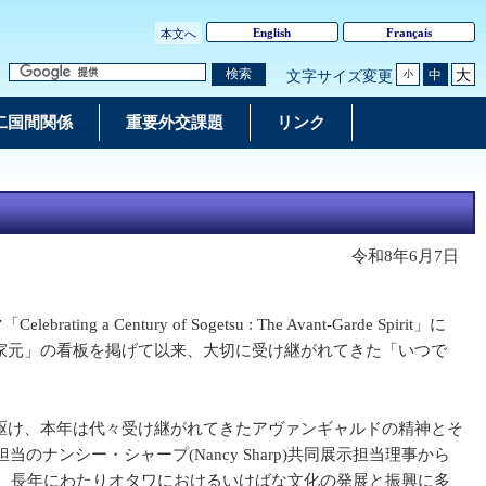
English
Français
本文へ
大
検索
中
文字サイズ変更
小
二国間関係
重要外交課題
リンク
令和8年6月7日
y of Sogetsu : The Avant-Garde Spirit」に
月流家元」の看板を掲げて以来、大切に受け継がれてきた「いつで
年に先駆け、本年は代々受け継がれてきたアヴァンギャルドの精神とそ
シー・シャープ(Nancy Sharp)共同展示担当理事から
、長年にわたりオタワにおけるいけばな文化の発展と振興に多